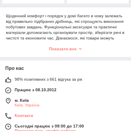
Щоденний комфорт і порядок у домі багато в чому залежать
від правильно підібраних дрібниць, які спрощують виконання
побутових завдань. Функціональні аксесуари та практичні
матеріали допомагають організувати простір, зберігати речі в
чистоті та економити час. Дізнаємося, які товари можуть
значно покращити ваш побут і стати незамінними у
Показати все
повсякденному житті.
Скотч та його різновиди: багатофункціональність
та
зручність
Про нас
Скотч
— це один із найбільш універсальних матеріалів, який
можна використовувати для різних завдань у домі. Його
98% позитивних з 661 відгука за рік
головна функція — склеювання та закріплення, що робить
його корисним у багатьох ситуаціях:
Працює з 08.10.2012
Прозорий скотч
– підходить для пакування
м. Київ
подарунків, закріплення паперових елементів та
Київ, Україна
ремонту дрібних предметів.
Малярний скотч
– незамінний у фарбувальних
Контакти
роботах, оскільки легко знімається, не залишаючи
слідів.
Сьогодні працює з 09:00 до 17:00
Показати весь графік роботи