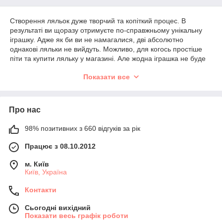
Створення ляльок дуже творчий та копіткий процес. В
результаті ви щоразу отримуєте по-справжньому унікальну
іграшку. Адже як би ви не намагалися, дві абсолютно
однакові ляльки не вийдуть. Можливо, для когось простіше
піти та купити ляльку у магазині. Але жодна іграшка не буде
такою "справжньою", як лялька handmade.
Показати все
Створюючи чарівну ляльку дуже важливо підібрати гарне
волосся.
Ми пропонуємо різноманітність текстур та кольорів:
- Натуральні відтінки: Широка палітра натуральних кольорів
Про нас
від світлого блонду до глибокого чорного дозволяє підібрати
ідеальний колір для будь-якої ляльки.
98% позитивних з 660 відгуків за рік
- Фантазійні кольори: Яскраві та незвичайні відтінки, такі як
рожевий, синій чи зелений, ідеально підходять для створення
Працює з 08.10.2012
казкових чи фантазійних персонажів.
- Різні текстури: Доступні як пряме, так і кучеряве або
м. Київ
хвилясте волосся, що дозволяє створити різноманітні зачіски
Київ, Україна
та стилі.
Контакти
Волосся виготовлене з якісних синтетичних матеріалів, що
забезпечує їх довговічність і стійкість до пошкоджень.
Сьогодні вихідний
Безпечні для дітей та не викликають алергічних реакцій. Це
Показати весь графік роботи