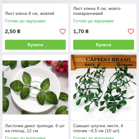
Лист клена 8 см, жовто-
Лист клена 8 см, жовтий
помаранчевий
Готово до відправки
Готово до відправки
2,50
1,70
₴
₴
Купити
Купити
Листочки дикої троянди, 6 шт
Самшит штучне листя, 4
на гілочці, 12 см
гілочки ~4,5 см (10 шт)
Готово до відправки
Готово до відправки