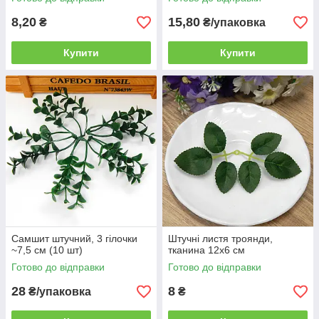
8,20
15,80
₴
₴/упаковка
Купити
Купити
Самшит штучний, 3 гілочки
Штучні листя троянди,
~7,5 см (10 шт)
тканина 12х6 см
Готово до відправки
Готово до відправки
28
8
₴/упаковка
₴