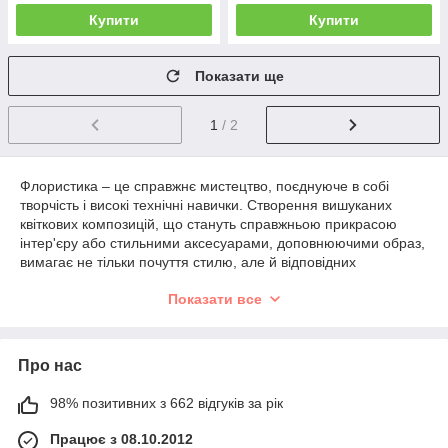
Купити
Купити
Показати ще
1
/ 2
Флористика – це справжнє мистецтво, поєднуюче в собі
творчість і високі технічні навички. Створення вишуканих
квіткових композицій, що стануть справжньою прикрасою
інтер'єру або стильними аксесуарами, доповнюючими образ,
вимагає не тільки почуття стилю, але й відповідних
матеріалів. Одним із окремих елементів флористичної
Показати все
композиції є
штучне листя
. Воно надає реалістичності,
заповнює простір і підкреслює красу квітів та інших
декоративних елементів.
Про нас
Штучне листя широко використовується у
флористиці
та
найрізноманітніших напрямках
рукоділля
. Воно ідеально
підходить не тільки для квіткових композицій, але й для інших
98% позитивних з 662 відгуків за рік
декоративних виробів. Незалежно від того, створюєте ви
Працює з 08.10.2012
квітковий вінок, оформлюєте інтер'єр або прикрашаєте