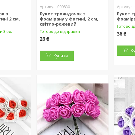
000830
ок з
Букет трояндочок з
Букет т
ині 2 см,
фоамірану у фатині, 2 см,
фоаміра
світло-рожевий
Готово до
и 3 од.
Готово до відправки
36 ₴
26 ₴
К
Купити