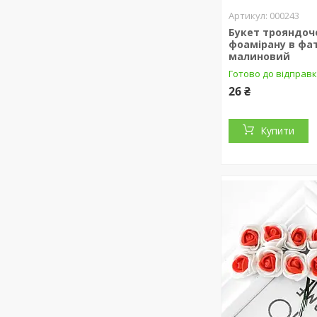
000243
Букет трояндоч
фоамірану в фат
малиновий
Готово до відправк
26 ₴
Купити