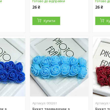
ки
Готово до відправки
Готово д
26 ₴
26 ₴
Купити
К
000261
ок з
Букет трояндочок з
Букет т