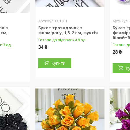
001201
ок з
Букет трояндочок з
Букет т
 см,
фоамірану, 1,5-2 см, фуксія
фоаміра
й
білий+
Готово до відправки 8 од.
и 3 од.
Готово до
34 ₴
28 ₴
Купити
К