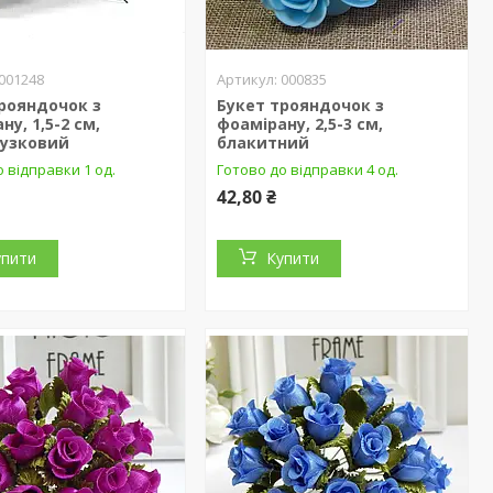
001248
000835
рояндочок з
Букет трояндочок з
ну, 1,5-2 см,
фоамірану, 2,5-3 см,
бузковий
блакитний
 відправки 1 од.
Готово до відправки 4 од.
42,80 ₴
упити
Купити