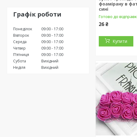
фоамірану в фат
сині
Графік роботи
Готово до відправ
26 ₴
Понеділок
09:00
17:00
Вівторок
09:00
17:00
Купити
Середа
09:00
17:00
Четвер
09:00
17:00
Пʼятниця
09:00
17:00
Субота
Вихідний
Неділя
Вихідний