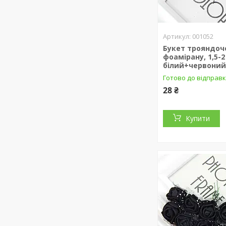
001052
Букет трояндоч
фоамірану, 1,5-2
білий+червони
Готово до відправк
28 ₴
Купити