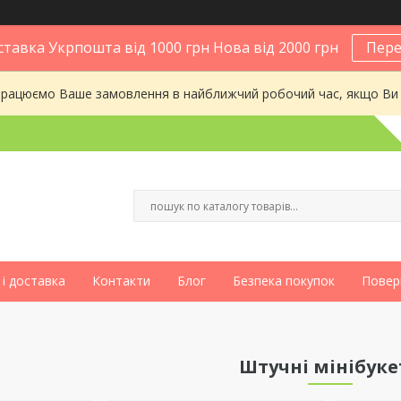
тавка Укрпошта від 1000 грн Нова від 2000 грн
Пере
опрацюємо Ваше замовлення в найближчий робочий час, якщо Ви
і доставка
Контакти
Блог
Безпека покупок
Повер
Штучні мінібуке