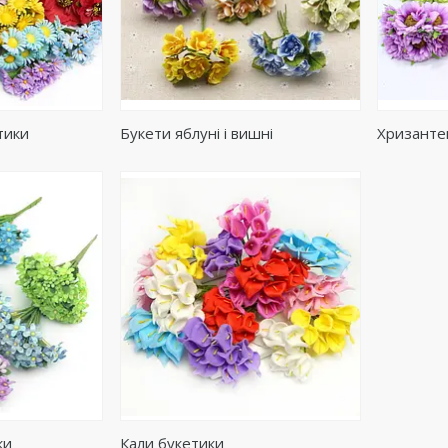
тики
Букети яблуні і вишні
Хризанте
ки
Кали букетики