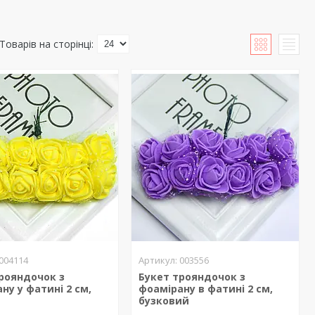
004114
003556
рояндочок з
Букет трояндочок з
ну у фатині 2 см,
фоамірану в фатині 2 см,
бузковий