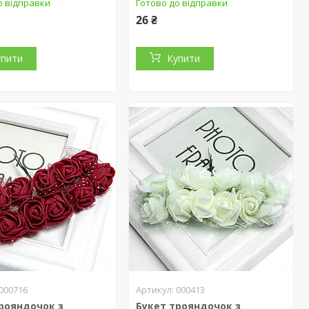
о відправки
Готово до відправки
26 ₴
упити
Купити
000716
000413
рояндочок з
Букет трояндочок з