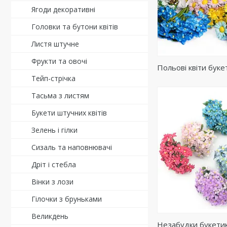
Ягоди декоративні
Головки та бутони квітів
Листя штучне
Фрукти та овочі
Польові квіти буке
Тейп-стрічка
Тасьма з листям
Букети штучних квітів
Зелень і гілки
Сизаль та наповнювачі
Дріт і стебла
Вінки з лози
Гілочки з бруньками
Великдень
Незабудки букети