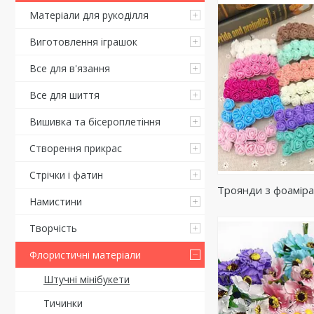
Матеріали для рукоділля
Виготовлення іграшок
Все для в'язання
Все для шиття
Вишивка та бісероплетіння
Створення прикрас
Стрічки і фатин
Троянди з фоамір
Намистини
Творчість
Флористичні матеріали
Штучні мінібукети
Тичинки