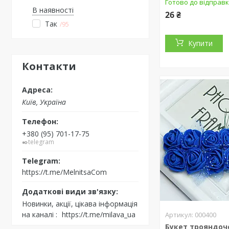
Готово до відправ
В наявності
26 ₴
Так
95
Купити
Контакти
Київ, Україна
+380 (95) 701-17-75
✒️telegram
https://t.me/MelnitsaCom
Новинки, акції, цікава інформація
на каналі
https://t.me/milava_ua
000400
Букет трояндоч