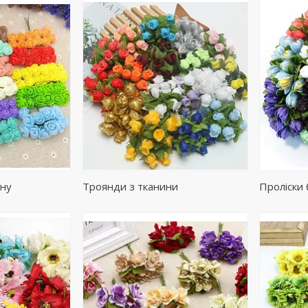
ану
Троянди з тканини
Проліски