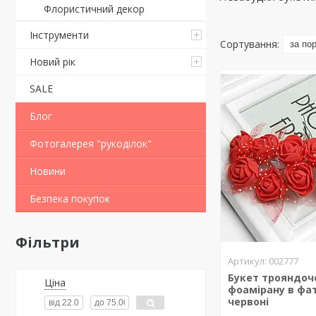
Флористичний декор
Інструменти
Новий рік
SALE
Блог
Фотогалерея "рукоділок"
Новини
Безпека покупок
Фільтри
002777
Букет трояндоч
Ціна
фоамірану в фат
червоні