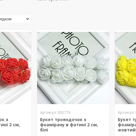
002776
ок з
Букет трояндочок з
Букет т
ині 2 см,
фоамірану в фатині 2 см,
фоаміра
білі
жовтий