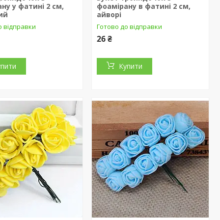
ну у фатині 2 см,
фоамірану в фатині 2 см,
ий
айворі
о відправки
Готово до відправки
26 ₴
упити
Купити