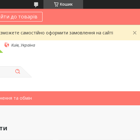
Кошик
йти до товарів
 зможете самостійно оформити замовлення на сайті
Київ, Україна
нення та обмін
ти