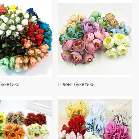
 букетики
Півонії букетики