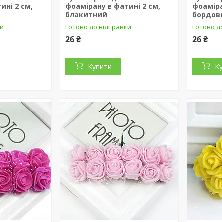
ині 2 см,
фоамірану в фатині 2 см,
фоаміра
блакитний
бордов
ки
Готово до відправки
Готово д
26 ₴
26 ₴
Купити
К