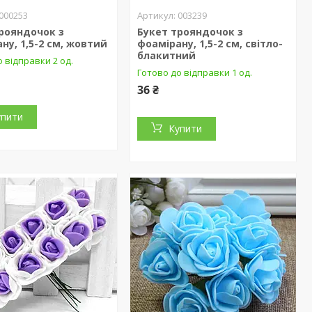
000253
003239
рояндочок з
Букет трояндочок з
ну, 1,5-2 см, жовтий
фоамірану, 1,5-2 см, світло-
блакитний
 відправки 2 од.
Готово до відправки 1 од.
36 ₴
упити
Купити