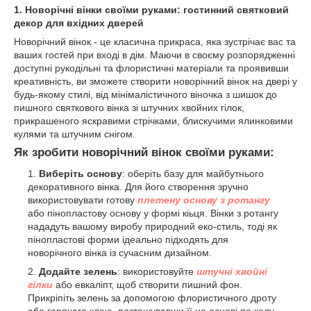
1.
Новоріч
ні вінки своїми руками: гостинний святковий
декор
для вхідних
дверей
Новорічний вінок - це класична прикраса, яка зустрічає вас та
ваших гостей при вході в дім. Маючи в своєму розпорядженні
доступні рукодільні та флористичні матеріали та проявивши
креативність, ви зможете створити новорічний вінок на двері у
будь-якому стилі, від мінімалістичного віночка з шишок до
пишного святкового вінка зі штучних хвойних гілок,
прикрашеного яскравими стрічками, блискучими ялинковими
кулями та штучним снігом.
Як
зробити
новоріч
ний вінок своїми руками:
Виберіть основу
: оберіть базу для майбутнього
декоративного вінка. Для його створення зручно
використовувати готову
плетену основу з ротангу
або пінопластову основу у формі кіьця. Вінки з ротангу
нададуть вашому виробу природний еко-стиль, тоді як
пінопластові форми ідеально підходять для
новорічного вінка із сучасним дизайном.
Додайте зелень
: використовуйте
штучні хвойні
гілки
або евкаліпт, щоб створити пишний фон.
Прикріпіть зелень за допомогою флористичного дроту
або гарячого клею, розташувавши її на основі по колу.