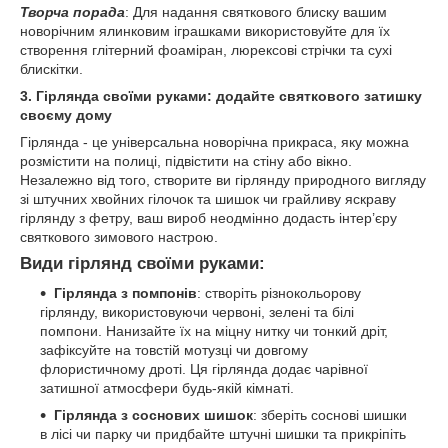
Творча порада
: Для надання святкового блиску вашим
новорічним ялинковим іграшками використовуйте для їх
створення глітерний фоаміран, люрексові стрічки та сухі
блискітки.
3. Гірлянда своїми руками: додайте святкового
затишку
своєму дому
Гірлянда - це універсальна новорічна прикраса, яку можна
розмістити на полиці, підвістити на стіну або вікно.
Незалежно від того, створите ви гірлянду природного вигляду
зі штучних хвойних гілочок та шишок чи грайливу яскраву
гірлянду з фетру, ваш вироб неодмінно додасть інтер’єру
святкового зимового настрою.
Види гірлянд своїми руками:
Гірлянда з по
мпонів
: створіть різнокольорову
гірлянду, використовуючи червоні, зелені та білі
помпони. Нанизайте їх на міцну нитку чи тонкий дріт,
зафіксуйте на товстій мотузці чи довгому
флористичному дроті. Ця гірлянда додає чарівної
затишної атмосфери будь-якій кімнаті.
Гірлянда з соснових шишок
: зберіть соснові шишки
в лісі чи парку чи придбайте штучні шишки та прикріпіть