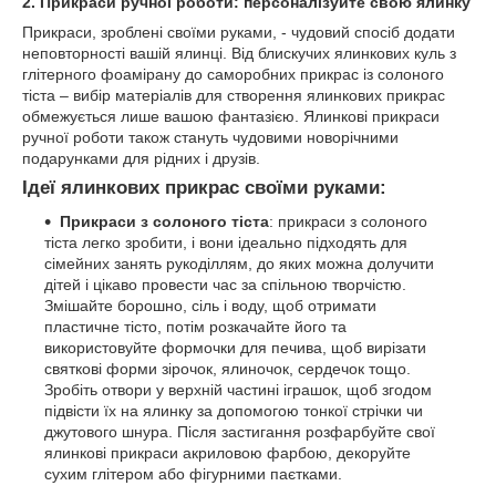
2.
П
рикраси ручної роботи: персоналізуйте свою ялинку
Прикраси, зроблені своїми руками, - чудовий спосіб додати
неповторності вашій ялинці. Від блискучих ялинкових куль з
глітерного фоамірану до саморобних прикрас із солоного
тіста – вибір матеріалів для створення ялинкових прикрас
обмежується лише вашою фантазією. Ялинкові прикраси
ручної роботи також стануть чудовими новорічними
подарунками для рідних і друзів.
Ідеї ​​
ялинкових
прикрас своїми руками:
Прикраси з солоного тіста
: прикраси з солоного
тіста легко зробити, і вони ідеально підходять для
сімейних занять рукоділлям, до яких можна долучити
дітей і цікаво провести час за спільною творчістю.
Змішайте борошно, сіль і воду, щоб отримати
пластичне тісто, потім розкачайте його та
використовуйте формочки для печива, щоб вирізати
святкові форми зірочок, ялиночок, сердечок тощо.
Зробіть отвори у верхній частині іграшок, щоб згодом
підвісти їх на ялинку за допомогою тонкої стрічки чи
джутового шнура. Після застигання розфарбуйте свої
ялинкові прикраси акриловою фарбою, декоруйте
сухим глітером або фігурними паєтками.