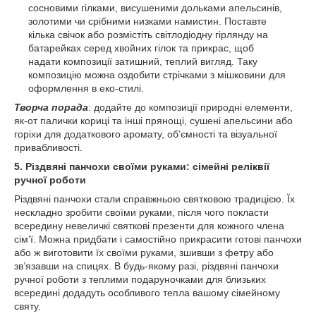
сосновими гілками, висушеними дольками апельсинів,
золотими чи срібними низками намистин. Поставте
кілька свічок або розмістіть світлодіодну гірлянду на
батарейках серед хвойних гілок та прикрас, щоб
надати композиції затишний, теплий вигляд. Таку
композицію можна оздобити стрічками з мішковини для
оформлення в еко-стилі.
Творча порада
: додайте до композиції природні елементи,
як-от палички кориці та інші прянощі, сушені апельсини або
горіхи для додаткового аромату, об’ємності та візуальної
привабливості.
5. Різдвяні панчохи своїми руками:
сімейні
реліквії
ручної роботи
Різдвяні панчохи стали справжньою святковою традицією. Їх
нескладно зробити своїми руками, після чого покласти
всередину невеличкі святкові презенти для кожного члена
сім’ї. Можна придбати і самостійно прикрасити готові панчохи
або ж виготовити їх своїми руками, зшивши з фетру або
зв’язавши на спицях. В будь-якому разі, різдвяні панчохи
ручної роботи з теплими подаруночками для близьких
всередині додадуть особливого тепла вашому сімейному
святу.