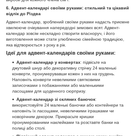
6. Адвент-календарі своїми руками:
с
тильний
та цікавий
відлік до
Різдва
Адвент-календар, зроблений своїми руками надасть приємне
хвилююче очікування напередодні зимових всят. Адвент-
календар зовсім нескладно створити власноруч, і його
виготовлення може стати улюбленою сімейною традицією,
яка відтворюється з року в рік.
Ідеї ​​для адвент-календарів своїми руками:
Адвент-календар у конвертах
: підвісьте на
джутовий шнур або декоративну стрічку 24 маленькі
конверти, пронумерувавши кожен з них на грудень.
Наповніть конверти невеликими святковими
записочками з побажаннями або маленькими
ласощами для щоденного сюрпризу.
Адвент-календар
зі скляних баночок
:
використовуйте 24 маленькі баночки або контейнери та
наповніть їх ласощами, невеличкими іграшками чи
новорічним декором. Прикрасьте кришки
пронумерованими наклейками та розставте банки на
полиці або столі.