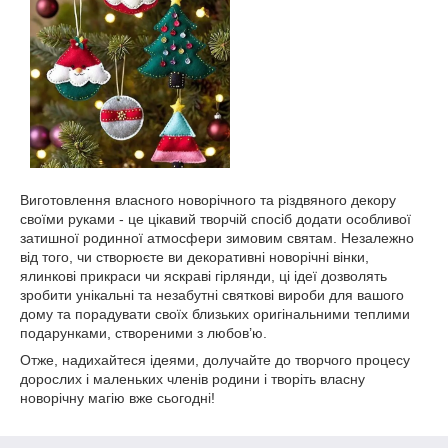
Виготовлення власного новорічного та різдвяного декору
своїми руками - це цікавий творчій спосіб додати особливої
затишної родинної атмосфери зимовим святам. Незалежно
від того, чи створюєте ви декоративні новорічні вінки,
ялинкові прикраси чи яскраві гірлянди, ці ідеї дозволять
зробити унікальні та незабутні святкові вироби для вашого
дому та порадувати своїх близьких оригінальними теплими
подарунками, створеними з любов’ю.
Отже, надихайтеся ідеями, долучайте до творчого процесу
дорослих і маленьких членів родини і творіть власну
новорічну магію вже сьогодні!