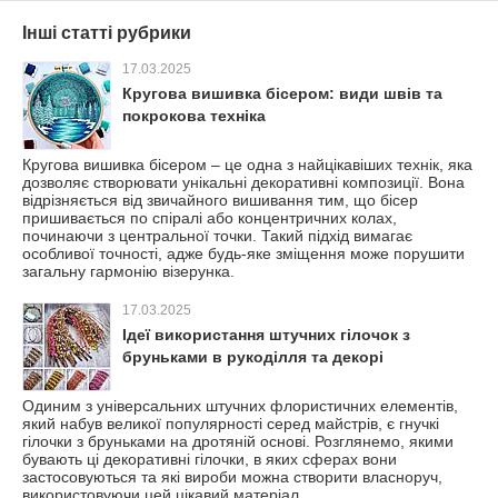
Інші статті рубрики
17.03.2025
Кругова вишивка бісером: види швів та
покрокова техніка
Кругова вишивка бісером – це одна з найцікавіших технік, яка
дозволяє створювати унікальні декоративні композиції. Вона
відрізняється від звичайного вишивання тим, що бісер
пришивається по спіралі або концентричних колах,
починаючи з центральної точки. Такий підхід вимагає
особливої точності, адже будь-яке зміщення може порушити
загальну гармонію візерунка.
17.03.2025
Ідеї використання штучних гілочок з
бруньками в рукоділля та декорі
Одиним з універсальних штучних флористичних елементів,
який набув великої популярності серед майстрів, є гнучкі
гілочки з бруньками на дротяній основі. Розглянемо, якими
бувають ці декоративні гілочки, в яких сферах вони
застосовуються та які вироби можна створити власноруч,
використовуючи цей цікавий матеріал.