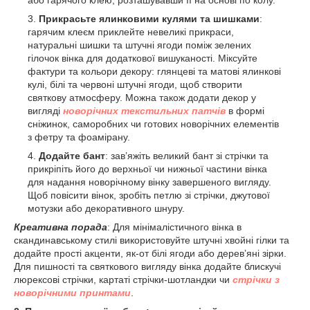
Прикрасьте
ялинковими кулями
та шишками
:
гарячим клеєм приклейте невеликі прикраси,
натуральні шишки та штучні ягоди поміж зелених
гілочок вінка для додаткової вишуканості. Міксуйте
фактури та кольори декору: глянцеві та матові ялинкові
кулі, білі та червоні штучні ягоди, щоб створити
святкову атмосферу. Можна також додати декор у
вигляді
новорічних текстильних патчів
в формі
сніжинок, саморобних чи готових новорічних елементів
з фетру та фоамірану.
Додайте бант
: зав’яжіть великий бант зі стрічки та
прикріпіть його до верхньої чи нижньої частини вінка
для надання новорічному вінку завершеного вигляду.
Щоб повісити вінок, зробіть петлю зі стрічки, джутової
мотузки або декоративного шнуру.
Креативна порада
: Для мінімалістичного вінка в
скандинавському стилі використовуйте штучні хвойні гілки та
додайте прості акценти, як-от білі ягоди або дерев’яні зірки.
Для пишності та святкового вигляду вінка додайте блискучі
люрексові стрічки, картаті стрічки-шотландки чи
стрічки з
новорічними принтами
.