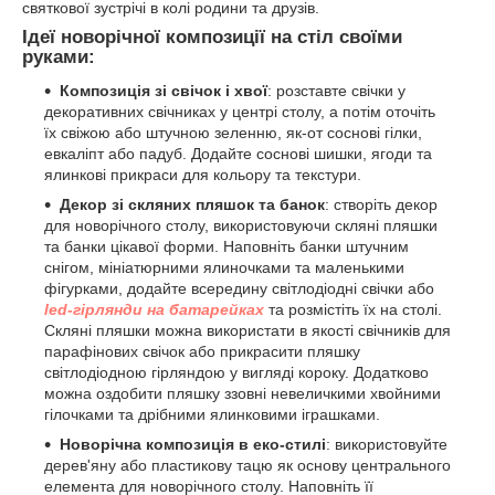
святкової зустрічі в колі родини та друзів.
Ідеї ​​
новорічної композиції на стіл
своїми
руками:
Композиція
зі
свічок і
хвої
: розставте свічки у
декоративних свічниках у центрі столу, а потім оточіть
їх свіжою або штучною зеленню, як-от соснові гілки,
евкаліпт або падуб. Додайте соснові шишки, ягоди та
ялинкові прикраси для кольору та текстури.
Декор зі скляних пляшок та банок
: створіть декор
для новорічного столу, використовуючи скляні пляшки
та банки цікавої форми. Наповніть банки штучним
снігом, мініатюрними ялиночками та маленькими
фігурками, додайте всередину світлодіодні свічки або
led-гірлянди на батарейках
та розмістіть їх на столі.
Скляні пляшки можна використати в якості свічників для
парафінових свічок або прикрасити пляшку
світлодіодною гірляндою у вигляді короку. Додатково
можна оздобити пляшку ззовні невеличкими хвойними
гілочками та дрібними ялинковими іграшками.
Новорічна композиція
в еко-стилі
: використовуйте
дерев'яну або пластикову тацю як основу центрального
елемента для новорічного столу. Наповніть її