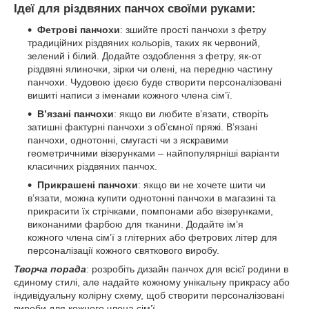
Ідеї ​​для різдвяних панчох своїми руками:
Фетрові панчохи
: зшийте прості панчохи з фетру
традиційних різдвяних кольорів, таких як червоний,
зелений і білий. Додайте оздоблення з фетру, як-от
різдвяні ялиночки, зірки чи олені, на передню частину
панчохи. Чудовою ідеєю буде створити персоналізовані
вишиті написи з іменами кожного члена сім’ї.
В’язані панчохи
: якщо ви любите в’язати, створіть
затишні фактурні панчохи з об’ємної пряжі. В’язані
панчохи, однотонні, смугасті чи з яскравими
геометричними візерунками – найпопулярніші варіанти
класичних різдвяних панчох.
Прикрашені панчохи
: якщо ви не хочете шити чи
в’язати, можна купити однотонні панчохи в магазині та
прикрасити їх стрічками, помпонами або візерунками,
виконаними фарбою для тканини. Додайте ім’я
кожного члена сім’ї з глітерних або фетрових літер для
персоналізації кожного святкового виробу.
Творча порада
: розробіть дизайн панчох для всієї родини в
єдиному стилі, але надайте кожному унікальну прикрасу або
індивідуальну колірну схему, щоб створити персоналізовані
вироби для кожного члена сім’ї.