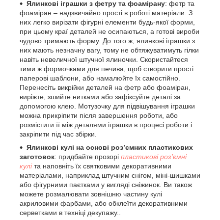
Ялинкові іграшки з фетру та фоамірану
: фетр та
фоаміран – надзвичайно прості в роботі матеріали. З
них легко вирізати фігурні елементи будь-якої форми,
при цьому краї деталей не осипаються, а готові вироби
чудово тримають форму. До того ж, ялинкові іграшки з
них мають незначну вагу, тому не обтяжуватимуть гілки
навіть невеличної штучної ялиночки. Скористайтеся
тими ж формочками для печива, щоб створити прості
паперові шаблони, або намалюйте їх самостійно.
Перенесіть викрійки деталей на фетр або фоаміран,
виріжте, зшийте нитками або зафіксуйте деталі за
допомогою клею. Мотузочку для підвішування іграшки
можна прикріпити після завершення роботи, або
розмістити її між деталями іграшки в процесі роботи і
закріпити під час збірки.
Ялинкові кулі на основі роз’ємних пластикових
заготовок
: придбайте прозорі
пластикові роз’ємні
кулі
та наповніть їх святковими декоративними
матеріалами, наприклад штучним снігом, міні-шишками
або фігурними паєтками у вигляді сніжинок. Ви також
можете розмалювати зовнішню частину кулі
акриловими фарбами, або обклеїти декоративними
серветками в техніці декупажу..