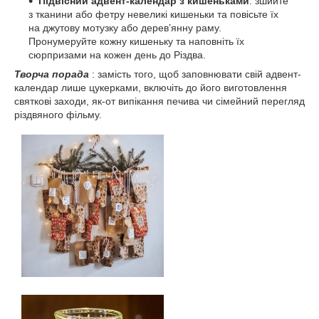
Підвісний адвент-календар з кишеньками
: зшийте
з тканини або фетру невеликі кишеньки та повісьте їх
на джутову мотузку або дерев’янну раму.
Пронумеруйте кожну кишеньку та наповніть їх
сюрпризами на кожен день до Різдва.
Творча порада
: замість того, щоб заповнювати свій адвент-
календар лише цукерками, включіть до його виготовлення
святкові заходи, як-от випікання печива чи сімейний перегляд
різдвяного фільму.