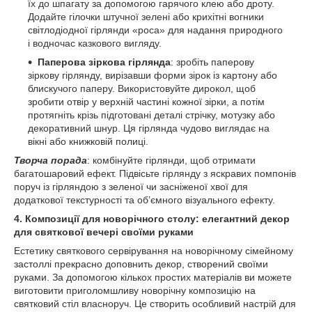
їх до шпагату за допомогою гарячого клею або дроту.
Додайте гілочки штучної зелені або крихітні вогники
світлодіодної гірлянди «роса» для надання природного
і водночас казкового вигляду.
Паперова зіркова гірлянда
: зробіть паперову
зіркову гірлянду, вирізавши форми зірок із картону або
блискучого паперу. Використовуйте дирокол, щоб
зробити отвір у верхній частині кожної зірки, а потім
протягніть крізь підготовані деталі стрічку, мотузку або
декоративний шнур. Ця гірлянда чудово виглядає на
вікні або книжковій полиці.
Творча порада
: комбінуйте гірлянди, щоб отримати
багатошаровий ефект. Підвісьте гірлянду з яскравих помпонів
поруч із гірляндою з зеленої чи засніженої хвої для
додаткової текстурності та об’ємного візуального ефекту.
4. Композиції для
новорічного
столу: елегантний декор
для
святков
ої вечері своїми руками
Естетику святкового сервірування на новорічному сімейному
застоллі прекрасно доповнить декор, створений своїми
руками. За допомогою кількох простих матеріалів ви можете
виготовити приголомшливу новорічну композицію на
святковий стіл власноруч. Це створить особливий настрій для