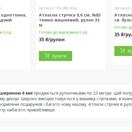
р
ЛА-083-06-р
 однотонна,
Атласна стрічка 0,6 см, №83
Атласна
адний
темно-вишневий, рулон 33
св. буз
м
Готово до
и 3 од.
Готово до відправки 3 од.
35 ₴/р
35 ₴/рулон
К
Купити
и шириною 6 мм
продаються рулончиками по 23 метри. Цей популя
му декорі. Широко використовується у вишивці стрічками, в'язан
рмленні подарунків і багато чому іншому. Атласні стрічки в рулон
метр набагато привабливіше.