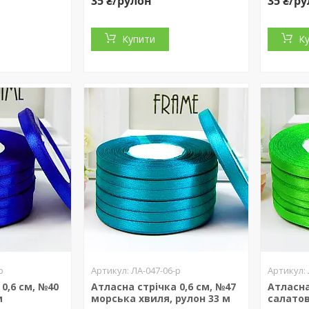
35 ₴/рулон
35 ₴/р
Купити
К
р
ЛА-047-06-р
0,6 см, №40
Атласна стрічка 0,6 см, №47
Атласна
м
морська хвиля, рулон 33 м
салатов