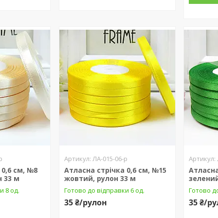
р
ЛА-015-06-р
0,6 см, №8
Атласна стрічка 0,6 см, №15
Атласна
 33 м
жовтий, рулон 33 м
зелений
и 8 од.
Готово до відправки 6 од.
Готово до
35 ₴/рулон
35 ₴/р