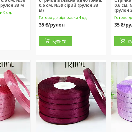
0,6 см, №56
Стрічка атласна однотонна,
Стрічка
рулон 33 м
0,6 см, №59 сірий (рулон 33
0,6 см,
м)
(рулон 
и 9 од.
Готово до відправки 4 од.
Готово до
35 ₴/рулон
35 ₴/р
Купити
К