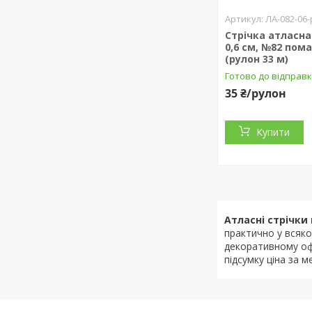
ЛА-082-06-
Стрічка атласна
0,6 см, №82 пом
(рулон 33 м)
Готово до відправк
35 ₴/рулон
Купити
Атласні стрічк
практично у всяко
декоративному офо
підсумку ціна за 