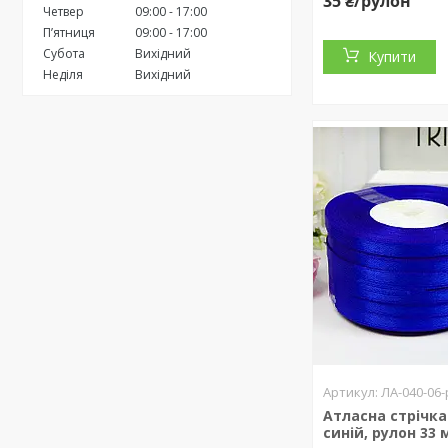
35 ₴/рулон
Четвер
09:00
17:00
Пʼятниця
09:00
17:00
Субота
Вихідний
Купити
Неділя
Вихідний
ЛА-040-06-
Атласна стрічка 
синій, рулон 33 