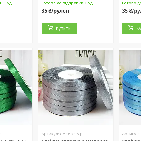
и 3 од.
Готово до відправки 1 од.
Готово до
35 ₴/рулон
35 ₴/р
Купити
К
р
ЛА-059-06-р