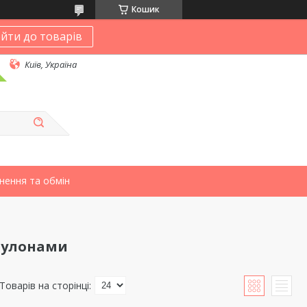
Кошик
йти до товарів
Київ, Україна
нення та обмін
 рулонами