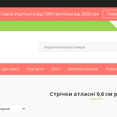
тавка Укрпошта від 1000 грн Нова від 2000 грн
Пере
і доставка
Контакти
Блог
Безпека покупок
Повер
Стрічки атласні 0,6 см