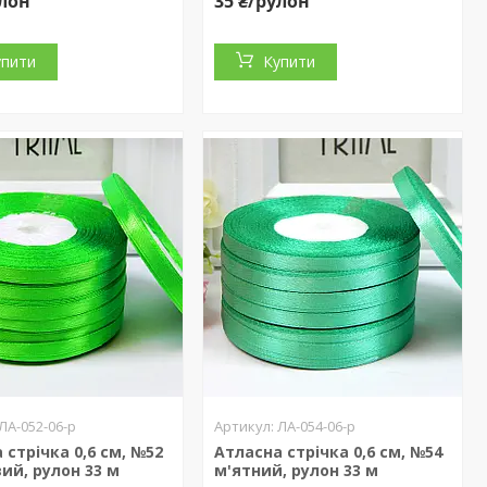
улон
35 ₴/рулон
упити
Купити
ЛА-052-06-р
ЛА-054-06-р
 стрічка 0,6 см, №52
Атласна стрічка 0,6 см, №54
ий, рулон 33 м
м'ятний, рулон 33 м