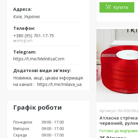
Купити
Київ, Україна
+380 (95) 701-17-75
✒️telegram
https://t.me/MelnitsaCom
Новинки, акції, цікава інформація
на каналі
https://t.me/milava_ua
Графік роботи
ЛА-026-06-
Атласна стрічка 
Понеділок
09:00
17:00
червоний, рулон
Вівторок
09:00
17:00
Готово до відправ
Середа
09:00
17:00