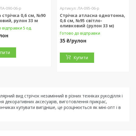
ЛА-090-06-р
ЛА-095-06-р
 стрічка 0,6 см, №90
Стрічка атласна однотонна,
ковий, рулон 33 м
0,6 см, №95 світло-
оливковий (рулон 33 м)
 відправки 5 од.
Готово до відправки
улон
35 ₴/рулон
упити
Купити
рний вид стрічок незамінний в різних техніках рукоділля і
ня декоративних аксесуарів, виготовлення прикрас,
чиках купувати вигідніше, це розцінюється як міні-опт і в