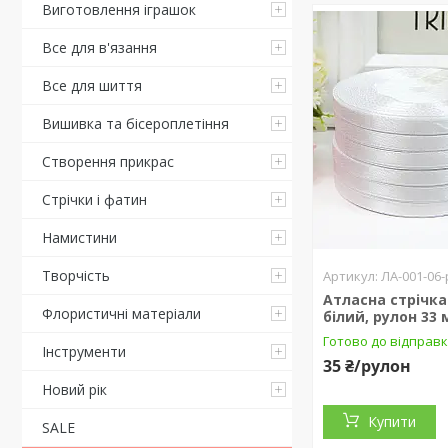
Виготовлення іграшок
Все для в'язання
Все для шиття
Вишивка та бісероплетіння
Створення прикрас
Стрічки і фатин
Намистини
Творчість
ЛА-001-06-
Атласна стрічка 
Флористичні матеріали
білий, рулон 33 
Готово до відправк
Інструменти
35 ₴/рулон
Новий рік
Купити
SALE