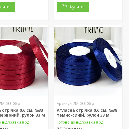
упити
Купити
ЛА-033-06-р
ЛА-038-06-р
 стрічка 0,6 см, №33
Атласна стрічка 0,6 см, №38
ервоний, рулон 33 м
темно-синій, рулон 33 м
 відправки 8 од.
Готово до відправки 8 од.