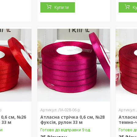
Купити
К
р
ЛА-028-06-р
0,6 см, №26
Атласна стрічка 0,6 см, №28
Атласна
 33 м
фуксія, рулон 33 м
темно-ч
ки
Готово до відправки 9 од.
Готово до