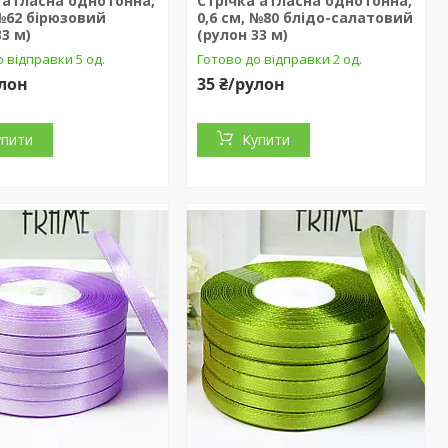
 атласна однотонна,
Стрічка атласна однотонна,
 №62 бірюзовий
0,6 см, №80 блідо-салатовий
33 м)
(рулон 33 м)
 відправки 5 од.
Готово до відправки 2 од.
улон
35 ₴/рулон
упити
Купити