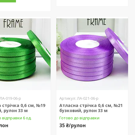
ЛА-019-06-р
ЛА-021-06-р
 стрічка 0,6 см, №19
Атласна стрічка 0,6 см, №21
, рулон 33 м
бузковий, рулон 33 м
 відправки 6 од.
Готово до відправки
улон
35 ₴/рулон