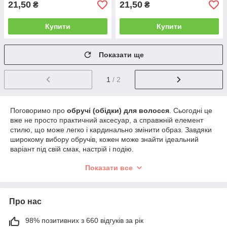
21,50
21,50
₴
₴
Купити
Купити
Показати ще
1
/ 2
Поговоримо про
о
бручі (обідки) для волосся
. Сьогодні це
вже не просто практичний аксесуар, а справжній елемент
стилю, що може легко і кардинально змінити образ. Завдяки
широкому вибору обручів, кожен може знайти ідеальний
варіант під свій смак, настрій і подію.
Обручі для волосся можуть бути не лише готовими
Показати все
аксесуарами, але й чудовою основою для творчості. Сьогодні
в магазинах можна знайти широкий вибір заготовок, які
використовуються як бази для створення оригінальних
Про нас
обручів власноруч. Такі основи дозволяють майстриням
втілювати свої ідеї та створювати унікальні прикраси, які
підкреслять індивідуальність та стиль. Зараз доступні
98% позитивних з 660 відгуків за рік