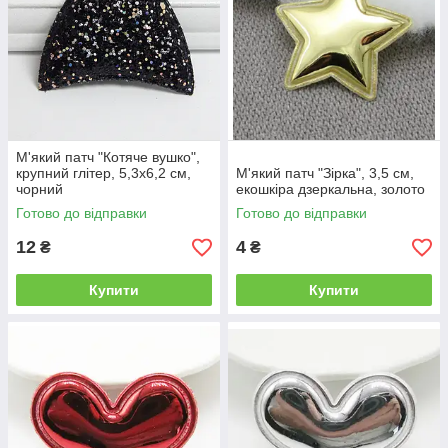
М'який патч "Котяче вушко",
крупний глітер, 5,3х6,2 см,
М'який патч "Зірка", 3,5 см,
чорний
екошкіра дзеркальна, золото
Готово до відправки
Готово до відправки
12
4
₴
₴
Купити
Купити