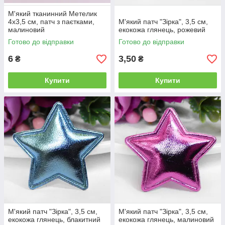
М'який тканинний Метелик
4х3,5 см, патч з паєтками,
М'який патч "Зірка", 3,5 см,
малиновий
екокожа глянець, рожевий
Готово до відправки
Готово до відправки
6
3,50
₴
₴
Купити
Купити
М'який патч "Зірка", 3,5 см,
М'який патч "Зірка", 3,5 см,
екокожа глянець, блакитний
екокожа глянець, малиновий