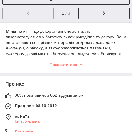
1
/ 3
М’які патчі
— це декоративні елементи, які
використовуються у багатьох видах рукоділля та декору. Вони
виготовляються з різних матеріалів, зокрема
текстилю
,
екошкіри
,
силікону
, а також оздоблюються
паєтками
,
глітером
, деякі мають
фольгован
е
покриття
або яскраві
принт
и
.
Показати все
Завдяки м’якій структурі та приємній на дотик поверхні, патчі
легко приклеюються або пришиваються до текстильних
основ, фетру, стрічок, трикотажу та навіть картону. Їх
Про нас
використовують як у дитячих виробах, так і в сучасних
креативних проєктах — для прикрашання аксесуарів, декору
святкових композицій, одягу, головних уборів та упаковки
98% позитивних з 662 відгуків за рік
подарунків. Великий вибір форм, кольорів і стилів дозволяє
Працює з 08.10.2012
підібрати декоративний акцент під будь-яку тематику або
настрій.
м. Київ
Найпопулярніші види м’яких патчів з асортименту нашого
Київ, Україна
інтернет-магазину «Мельница-рукодельница»:
Контакти