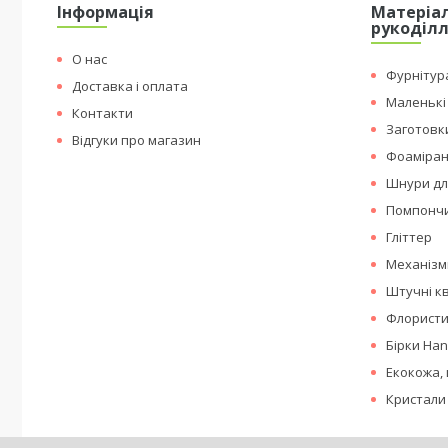
Інформація
Матеріал
рукоділ
О нас
Фурнітура
Доставка і оплата
Маленькі
Контакти
Заготовки
Відгуки про магазин
Фоаміран
Шнури дл
Помпонч
Гліттер
Механізми
Штучні кв
Флористик
Бірки Ha
Екокожа, 
Кристали