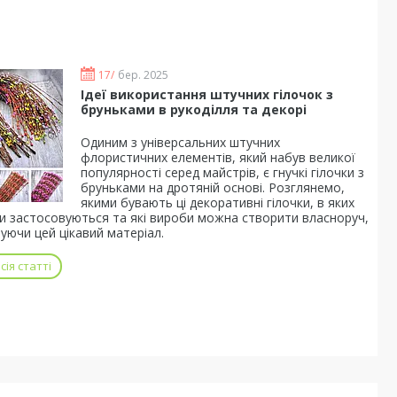
17/
бер. 2025
Ідеї використання штучних гілочок з
бруньками в рукоділля та декорі
Одиним з універсальних штучних
флористичних елементів, який набув великої
популярності серед майстрів, є гнучкі гілочки з
бруньками на дротяній основі. Розглянемо,
якими бувають ці декоративні гілочки, в яких
и застосовуються та які вироби можна створити власноруч,
уючи цей цікавий матеріал.
ія статті