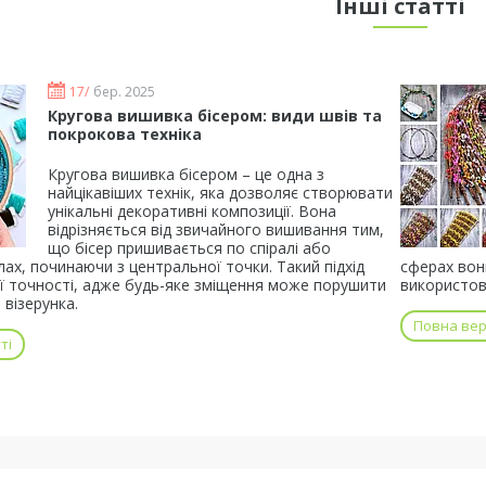
Інші статті
17/
бер. 2025
Кругова вишивка бісером: види швів та
покрокова техніка
Кругова вишивка бісером – це одна з
найцікавіших технік, яка дозволяє створювати
унікальні декоративні композиції. Вона
відрізняється від звичайного вишивання тим,
що бісер пришивається по спіралі або
ах, починаючи з центральної точки. Такий підхід
сферах вон
ї точності, адже будь-яке зміщення може порушити
використов
 візерунка.
Повна верс
ті