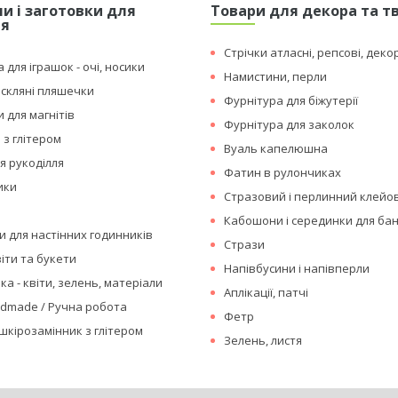
и і заготовки для
Товари для декора та т
ля
Стрічки атласні, репсові, деко
 для іграшок - очі, носики
Намистини, перли
 скляні пляшечки
Фурнітура для біжутерії
 для магнітів
Фурнітура для заколок
 з глітером
Вуаль капелюшна
я рукоділля
Фатин в рулончиках
ики
Стразовий і перлинний клейо
Кабошони і серединки для бан
 для настінних годинників
Стрази
іти та букети
Напівбусини і напівперли
а - квіти, зелень, матеріали
Аплікації, патчі
ndmade / Ручна робота
Фетр
шкірозамінник з глітером
Зелень, листя