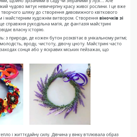
ими, щойно зрізаними в саду чи зібраними у лузі…. Але
який чудово імітує невичерпну красу живої рослини. І це вже
 творчого шляху до створення дивовижного квіткового
ром і майстерним художнім витвором. Створення
віночків зі
 це справжня рукодільна магія, де фантазія майстрині
відає власну історію.
ь: з природи, де кожен бутон розквітає в унікальному ритмі;
 молодість, вроду, чистоту, дівочу цноту. Майстрині часто
заходах сонця або у яскравих міських пейзажах, що
епло і життєдайну силу. Дівчина у вінку втілювала образ