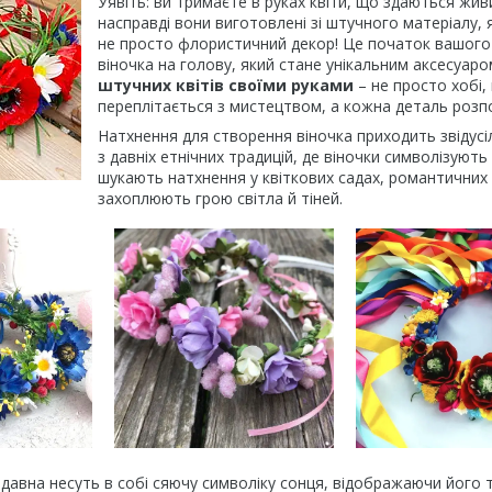
Уявіть: ви тримаєте в руках квіти, що здаються жив
насправді вони виготовлені зі штучного матеріалу, 
не просто флористичний декор! Це початок вашого
віночка на голову, який стане унікальним аксесуа
штучних квітів своїми руками
– не просто хобі,
переплітається з мистецтвом, а кожна деталь розпо
Натхнення для створення віночка приходить звідусіл
з давніх етнічних традицій, де віночки символізують
шукають натхнення у квіткових садах, романтичних 
захоплюють грою світла й тіней.
 здавна несуть в собі сяючу символіку сонця, відображаючи його т