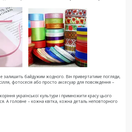
 не залишить байдужим жодного. Він привертатиме погляди,
есілля, фотосесія або просто аксесуар для повсякдення –
коріння української культури і примножити красу цього
ися. А головне – кожна квітка, кожна деталь неповторного