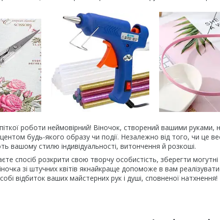
опіткої роботи неймовірний! Віночок, створений вашими руками,
центом будь-якого образу чи події. Незалежно від того, чи це в
ють вашому стилю індивідуальності, витончення й розкоші.
єте спосіб розкрити свою творчу особистість, зберегти могутні 
віночка зі штучних квітів якнайкраще допоможе в вам реалізуват
собі відбиток ваших майстерних рук і душі, сповненої натхнення!