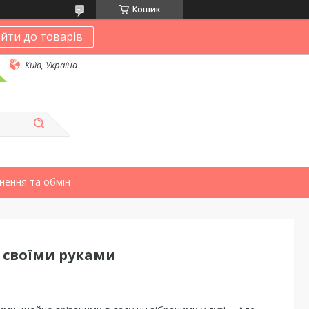
Кошик
йти до товарів
Київ, Україна
нення та обмін
у своїми руками