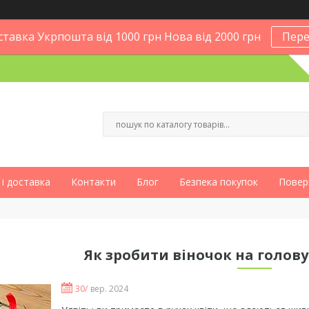
тавка Укрпошта від 1000 грн Нова від 2000 грн
Пере
і доставка
Контакти
Блог
Безпека покупок
Повер
Як зробити віночок на голов
30/
вер. 2024