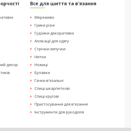
ворчості
Все для шиття та в'язання
ративні
Мереживо
Гумки різні
Гудзики декоративні
Аплікації для одягу
Стрічки-липучки
Нитки
вий декор
Ножиці
тиків
Булавки
Гачки в'язальні
Спиці шкарпеткові
Спиці кругові
Пристосування для в'язання
Інструменти для рукоділля