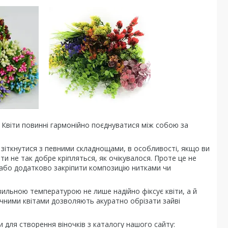
 Квіти повинні гармонійно поєднуватися між собою за
 зіткнутися з певними складнощами, в особливості, якщо ви
и не так добре кріпляться, як очікувалося. Проте це не
або додатково закріпити композицію нитками чи
вильною температурою не лише надійно фіксує квіти, а й
тучними квітами дозволяють акуратно обрізати зайві
 для створення віночків з каталогу нашого сайту: