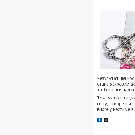
Результат цієї кр
стане яскравим ак
такі віночки нада
Тож, якщо ви шука
світу, створення 
виробу нестиме в 