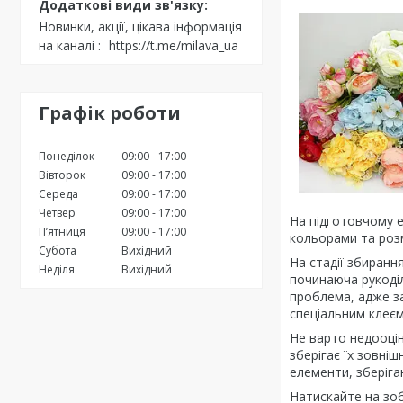
Новинки, акції, цікава інформація
на каналі
https://t.me/milava_ua
Графік роботи
Понеділок
09:00
17:00
Вівторок
09:00
17:00
Середа
09:00
17:00
Четвер
09:00
17:00
На підготовчому е
Пʼятниця
09:00
17:00
кольорами та роз
Субота
Вихідний
На стадії збиранн
Неділя
Вихідний
починаюча рукоділ
проблема, адже з
спеціальним клеєм
Не варто недооцін
зберігає їх зовні
елементи, зберіга
Натискайте на зоб