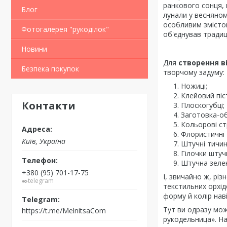
ранкового сонця, щ
Блог
лунали у весняном
особливим змістом
Фотогалерея "рукоділок"
об'єднував традиці
Новини
Для
створення в
Безпека покупок
творчому задуму:
Ножиці;
Клейовий піс
Контакти
Плоскогубці;
Заготовка-об
Кольорові ст
Флористичні 
Київ, Україна
Штучні тичинк
Гілочки штучн
Штучна зеле
+380 (95) 701-17-75
І, звичайно ж, рі
✒️telegram
текстильних орхід
форму й колір нав
Тут ви одразу мо
https://t.me/MelnitsaCom
рукодельница». На