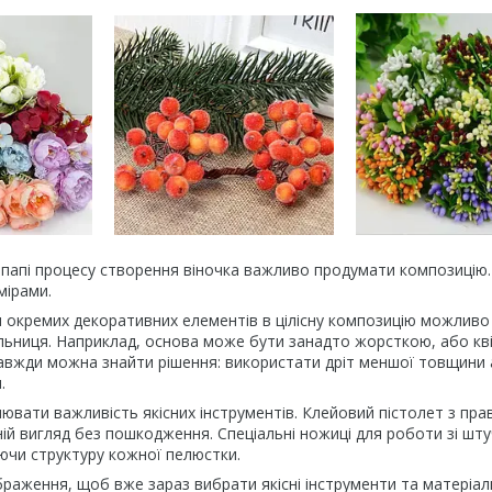
папі процесу створення віночка важливо продумати композицію.
мірами.
я окремих декоративних елементів в цілісну композицію можливо
ьниця. Наприклад, основа може бути занадто жорсткою, або квіт
авжди можна знайти рішення: використати дріт меншої товщини 
.
ювати важливість якісних інструментів. Клейовий пістолет з пра
шній вигляд без пошкодження. Спеціальні ножиці для роботи зі ш
ючи структуру кожної пелюстки.
раження, щоб вже зараз вибрати якісні інструменти та матеріали