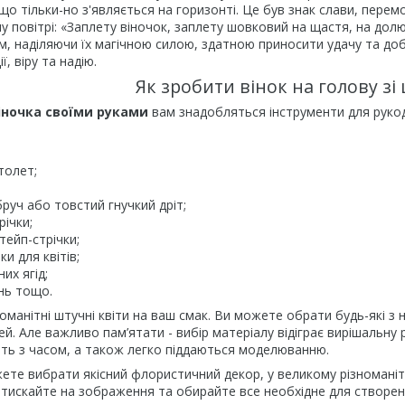
о тільки-но з'являється на горизонті. Це був знак слави, перемог
у повітрі: «Заплету віночок, заплету шовковий на щастя, на дол
, наділяючи їх магічною силою, здатною приносити удачу та до
ї, віру та надію.
Як зробити вінок на голову зі
іночка своїми руками
вам знадобляться інструменти для руко
толет;
руч або товстий гнучкий дріт;
річки;
тейп-стрічки;
и для квітів;
их ягід;
нь тощо.
зноманітні штучні квіти на ваш смак. Ви можете обрати будь-які з
ей. Але важливо пам’ятати - вибір матеріалу відіграє вирішальну 
іть з часом, а також легко піддаються моделюванню.
жете вибрати якісний флористичний декор, у великому різномані
тискайте на зображення та обирайте все необхідне для створен